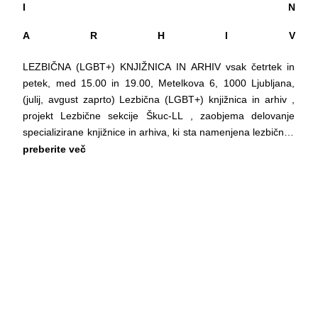
I N
A R H I V
LEZBIČNA (LGBT+) KNJIŽNICA IN ARHIV vsak četrtek in
petek, med 15.00 in 19.00, Metelkova 6, 1000 Ljubljana,
(julij, avgust zaprto) Lezbična (LGBT+) knjižnica in arhiv ,
projekt Lezbične sekcije Škuc-LL , zaobjema delovanje
specializirane knjižnice in arhiva, ki sta namenjena lezbičnim
in gejevskim študijam (LGBT), študijam spolov in
preberite več
seksualnosti, človekovim pravicam in razvoju GLBT+
skupnosti in gibanja v Sloveniji. Je edina tovrstna
specializirana zbirka v Sloveniji ter v širši regiji in je v teku let
postala referenčna, saj pokriva področje, s katerim se
sistematično ne ukvarja nobena druga splošno
izobraževalna ali specializirana knjižnica ali ustanova v
Republiki Sloveniji. Neprekinjeno deluje od maja 2001.
Zbirka Knjižnice zaobjema preko 6000 bibliografskih enot
(klasično knjižno gradivo, avdio in vizualno gradivo), ki se
deli na strokovno literaturo (teorija); pravne dokumente EU