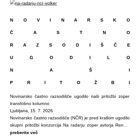
vzpostavlja prostor za raziskovanje in razvoj performansa
22.00.
ter krepi njegovo vlogo v sodobni umetnosti.
Delavnice in spremljevalne dogodke lahko spremljate na
___________
spletni strani: https://skuc.org/ in socialnih omrežji:
N O V I N A R S K O
Več o projektu
https://www.instagram.com/skuc_drustvo/ in
___________
Č A S T N O
https://www.facebook.com/skuc.association
Program Galerije Škuc podpirata Ministrstvo za kulturo in
Delovanje Društva ŠKUC omogočajo: Mestna občina
Mestna občina Ljubljana.
R A Z S O D I Š Č E
Ljubljana, Ministrstvo za kulturo in Urad RS za mladino.
U G O D I L O
N A Š I
P R I T O Ž B I
Novinarsko častno razsodišče ugodilo naši pritožbi zoper
transfobno kolumno
Ljubljana, 15. 7. 2026
Novinarsko častno razsodišče (NČR) je pred kratkim ugodilo
skupni pritožbi konzorcija Na radarju zoper avtorja Renata
Volkerja Reneja in odgovornega urednika Večera zaradi
preberite več
transfobne kolumne »Papige. Zakaj sem želel parado