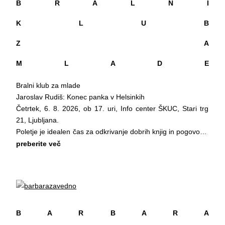
B R A L N I
K L U B
Z A
M L A D E
Bralni klub za mlade
Jaroslav Rudiš: Konec panka v Helsinkih
Četrtek, 6. 8. 2026, ob 17. uri, Info center ŠKUC, Stari trg
21, Ljubljana.
Poletje je idealen čas za odkrivanje dobrih knjig in pogovore,
ki ostanejo z nami še dolgo po zadnji prebrani strani. Info
preberite več
center Škuc zato vabi na Bralni klub za mlade, ki bo v
četrtek, 6. avgusta 2026, od 17.00 do 19.00.
Tokrat boste skupaj razpravljali o romanu Konec panka v
Helsinkih češkega pisatelja Jaroslava Rudiša. Zgodba
spremlja Oleja, lastnika propadajočega bara Helsinki, ki ga
preganjajo spomini na pankovsko mladost, prijateljstva in
B A R B A R A
ljubezen, ki je zaznamovala njegovo življenje. Roman