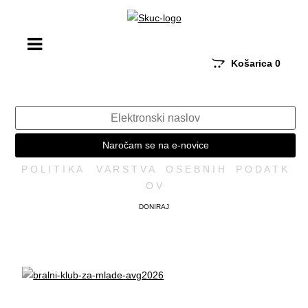
Košarica
0
Naročam se na e-novice
P O L I T I K A V A R S T V A O S E B N I H P O D A T K
O V
DONIRAJ