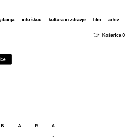
gibanja
info škuc
kultura in zdravje
film
arhiv
Košarica
0
ice
B A R A