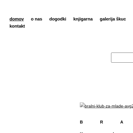
domov
o nas
dogodki
knjigarna
galerija škuc
kontakt
B R A