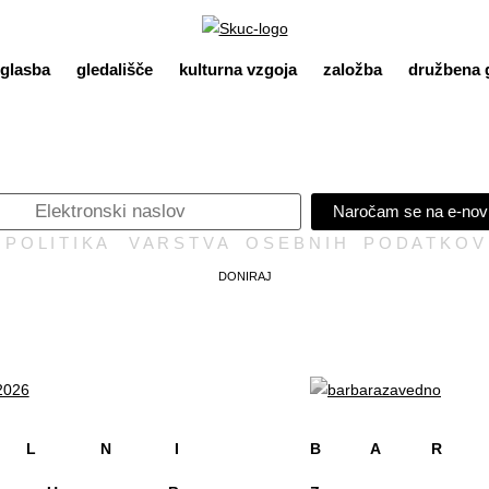
glasba
gledališče
kulturna vzgoja
založba
družbena 
Naročam se na e-nov
P O L I T I K A V A R S T V A O S E B N I H P O D A T K O V
DONIRAJ
 L N I
B A R 