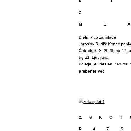
K L
Z
M L 
Bralni klub za mlade
Jaroslav Rudiš: Konec pank
Četrtek, 6. 8. 2026, ob 17. u
trg 21, Ljubljana.
Poletje je idealen čas za o
pogovore, ki ostanejo z 
preberite več
prebrani strani. Info cente
klub za mlade, ki bo v čet
17.00 do 19.00.
Tokrat boste skupaj razp
panka v Helsinkih češkega p
Zgodba spremlja Oleja, las
2. 6 K O T 
Helsinki, ki ga preganja
mladost, prijateljstva in l
R A Z S