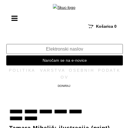
Košarica
0
Naročam se na e-novice
P O L I T I K A V A R S T V A O S E B N I H P O D A T K
O V
DONIRAJ