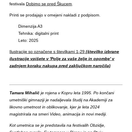
festivala
Dobimo se pred Škucem
.
Printi se prodajajo v omejeni nakladi z podpisom.
Dimenzija A3
Tehnika: digitalni print
Leto: 2025
Ilustracije so označene s številkami 1-29
(številko izbrane
ilustracije vpišete v 'Polje za vaše želje in opombe' v
zadnjem koraku nakupa pred zaključkom naročila)
Tamara Mihalič
je rojena v Kopru leta 1995. Po končani
umetniški gimnaziji je nadaljevala študij na Akademiji za
likovno umetnost in oblikovanje, kjer je leta 2024
magistrirala na smeri Video, animacija in novi mediji.
Kot umetnica se je predstavila na festivalih Obzidje,