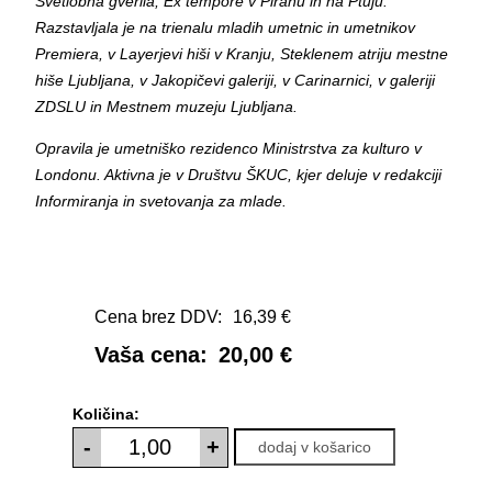
Svetlobna gverila, Ex tempore v Piranu in na Ptuju.
Razstavljala je na trienalu mladih umetnic in umetnikov
Premiera, v Layerjevi hiši v Kranju, Steklenem atriju mestne
hiše Ljubljana, v Jakopičevi galeriji, v Carinarnici, v galeriji
ZDSLU in Mestnem muzeju Ljubljana.
Opravila je umetniško rezidenco Ministrstva za kulturo v
Londonu. Aktivna je v Društvu ŠKUC, kjer deluje v redakciji
Informiranja in svetovanja za mlade.
Cena brez DDV:
16,39 €
Vaša cena:
20,00 €
Količina:
-
+
dodaj v košarico