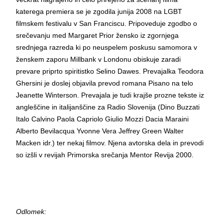
katerega premiera se je zgodila junija 2008 na LGBT
filmskem festivalu v San Franciscu. Pripoveduje zgodbo o
srečevanju med Margaret Prior žensko iz zgornjega
srednjega razreda ki po neuspelem poskusu samomora v
ženskem zaporu Millbank v Londonu obiskuje zaradi
prevare priprto spiritistko Selino Dawes. Prevajalka Teodora
Ghersini je doslej objavila prevod romana Pisano na telo
Jeanette Winterson. Prevajala je tudi krajše prozne tekste iz
angleščine in italijanščine za Radio Slovenija (Dino Buzzati
Italo Calvino Paola Capriolo Giulio Mozzi Dacia Maraini
Alberto Bevilacqua Yvonne Vera Jeffrey Green Walter
Macken idr.) ter nekaj filmov. Njena avtorska dela in prevodi
so izšli v revijah Primorska srečanja Mentor Revija 2000.
Odlomek: