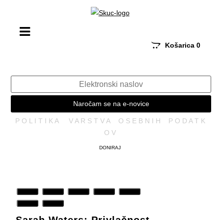
Košarica
0
Naročam se na e-novice
P O L I T I K A V A R S T V A O S E B N I H P O D A T K
O V
DONIRAJ