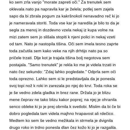
ko sem zrla vanjo "morate zapreti oči." Za trenutek sem
oklevala nato pa napravila kar je želela; potlej sem zajela
sapo da bi zbrala pogum za kakršnokoli nenavadno reč ki jo
je nameravala storiti. Toda vse kar je naredila je bilo to da je
segla za menoj in dozdevno vzela nekaj iz kupa volne na
mizi zatem sem jo slišala stopiti k njeni polici in nekaj vzeti
od tam. Nato je nastopila tišina. Oči sem imela tesno zaprte
toda začutila sem kako veke na njih drhtijo nato pa so
pričele trzati. Dlje kot je trajala tišina bolj negotova sem
postajala. "Samo trenutek" je rekla ko me je videla trzati in
nato čez sekundo: "Zdaj lahko pogledate." Odprla sem oči
toda oprezno. Lahko sem si le predstavljala da je ponesla
svoj topi nož k roki in zarezala po njej do krvi. Toda roka se
je še vedno zdela gladka in brez rane. Držala jo je blizu
mene čeprav ne tako blizu kakor poprej; na njej je ohranila
senco obleke ki jo je prej obrnila k svetlobi. Mislim da bi če bi
dobro pogledala tam videla majhno hrapavost ali rdečico.
Medtem ko sem še vedno mežikala in strmela je dvignila
drugo roko in trdno ponesla dlan čez kožo ki jo je razgalila.