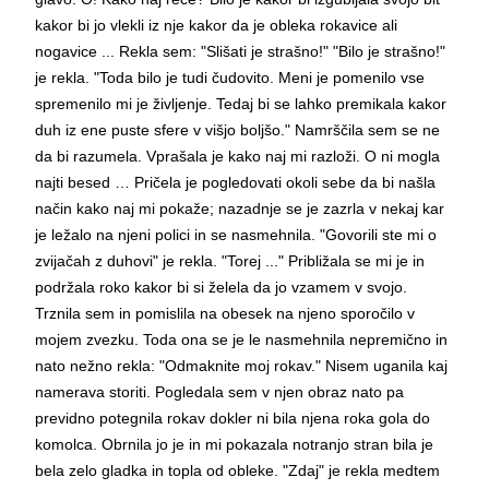
kakor bi jo vlekli iz nje kakor da je obleka rokavice ali
nogavice ... Rekla sem: "Slišati je strašno!" "Bilo je strašno!"
je rekla. "Toda bilo je tudi čudovito. Meni je pomenilo vse
spremenilo mi je življenje. Tedaj bi se lahko premikala kakor
duh iz ene puste sfere v višjo boljšo." Namrščila sem se ne
da bi razumela. Vprašala je kako naj mi razloži. O ni mogla
najti besed … Pričela je pogledovati okoli sebe da bi našla
način kako naj mi pokaže; nazadnje se je zazrla v nekaj kar
je ležalo na njeni polici in se nasmehnila. "Govorili ste mi o
zvijačah z duhovi" je rekla. "Torej ..." Približala se mi je in
podržala roko kakor bi si želela da jo vzamem v svojo.
Trznila sem in pomislila na obesek na njeno sporočilo v
mojem zvezku. Toda ona se je le nasmehnila nepremično in
nato nežno rekla: "Odmaknite moj rokav." Nisem uganila kaj
namerava storiti. Pogledala sem v njen obraz nato pa
previdno potegnila rokav dokler ni bila njena roka gola do
komolca. Obrnila jo je in mi pokazala notranjo stran bila je
bela zelo gladka in topla od obleke. "Zdaj" je rekla medtem