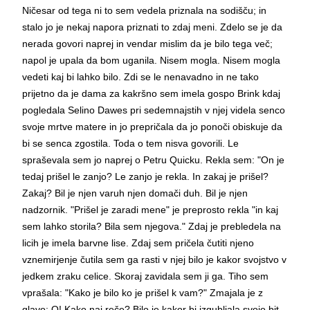
Ničesar od tega ni to sem vedela priznala na sodišču; in
stalo jo je nekaj napora priznati to zdaj meni. Zdelo se je da
nerada govori naprej in vendar mislim da je bilo tega več;
napol je upala da bom uganila. Nisem mogla. Nisem mogla
vedeti kaj bi lahko bilo. Zdi se le nenavadno in ne tako
prijetno da je dama za kakršno sem imela gospo Brink kdaj
pogledala Selino Dawes pri sedemnajstih v njej videla senco
svoje mrtve matere in jo prepričala da jo ponoči obiskuje da
bi se senca zgostila. Toda o tem nisva govorili. Le
spraševala sem jo naprej o Petru Quicku. Rekla sem: "On je
tedaj prišel le zanjo? Le zanjo je rekla. In zakaj je prišel?
Zakaj? Bil je njen varuh njen domači duh. Bil je njen
nadzornik. "Prišel je zaradi mene" je preprosto rekla "in kaj
sem lahko storila? Bila sem njegova." Zdaj je prebledela na
licih je imela barvne lise. Zdaj sem pričela čutiti njeno
vznemirjenje čutila sem ga rasti v njej bilo je kakor svojstvo v
jedkem zraku celice. Skoraj zavidala sem ji ga. Tiho sem
vprašala: "Kako je bilo ko je prišel k vam?" Zmajala je z
glavo: O! Kako naj reče? Bilo je kakor bi izgubljala svojo bit