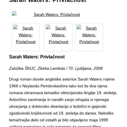
Sarah Waters: Privlačnost
Sarah Waters: Privlačnost
Založba ŠKUC, Zbirka Lambda / 70, Ljubljana, 2008
Drugi roman slovite angleške avtorice Sarah Waters rojene
1966 v Neylandu Pembrokeshire tako kot še dva njena
romana obravnava tematiko viktorijanske Anglije 19. stoletja.
Avtoričino zanimanje in navdih zanjo izhajata iz njenega
ukvarjanja z doktorsko disertacijo o lezbični in gejevski
zgodovinski književnosti od 19. stoletja do danes. Nekoliko
temačnejše delo od ostalih je bilo objavljeno maja 1999
večkrat nagrajeno in celo prirejeno za scenarij filma