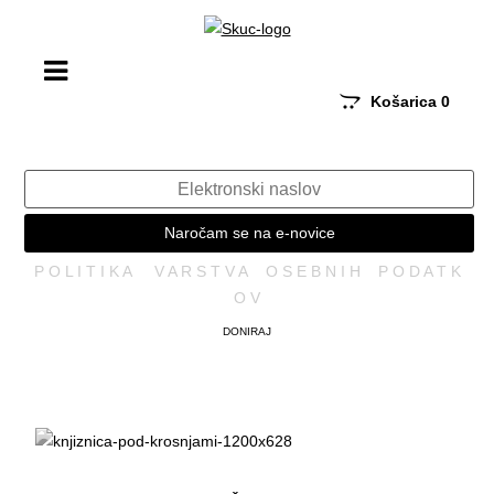
Košarica
0
Naročam se na e-novice
P O L I T I K A V A R S T V A O S E B N I H P O D A T K
O V
DONIRAJ