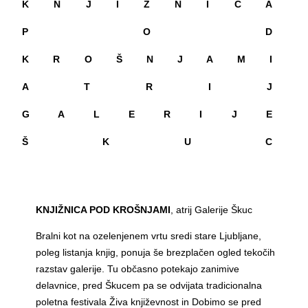
K N J I Ž N I C A
P O D
K R O Š N J A M I
A T R I J
G A L E R I J E
Š K U C
KNJIŽNICA POD KROŠNJAMI
, atrij Galerije Škuc
Bralni kot na ozelenjenem vrtu sredi stare Ljubljane,
poleg listanja knjig, ponuja še brezplačen ogled tekočih
razstav galerije. Tu občasno potekajo zanimive
delavnice, pred Škucem pa se odvijata tradicionalna
poletna festivala Živa književnost in Dobimo se pred