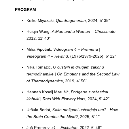
PROGRAM
Keiko Miyazaki,
Quadragenerian
, 2024, 5' 35"
Huiqin Wang,
A Man and a Woman – Chessmate
,
2012, 11' 40"
Miha Vipotnik,
Videogram 4 – Premena |
Videogram 4 – Rewind
, (1976/1979-2026), 6' 12"
Nika Tomažič,
O čustvih in drugem zakonu
termodinamike | On Emotions and the Second Law
of Thermodynamics
, 2019, 4' 56''
Hannah Koselj Marušič,
Podgane z rožastimi
klobuki | Rats With Flowery Hats
, 2024, 9' 42"
Uršula Berlot,
Kako možgani ustvarjajo um? | How
the Brain Creates the Mind?
, 2025, 5' 1"
Juš Premrov,
x1 – Eschaton
, 2022, 6' 46"