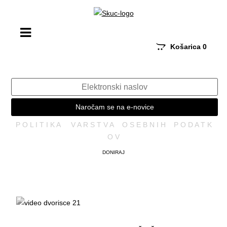
Košarica
0
Naročam se na e-novice
P O L I T I K A V A R S T V A O S E B N I H P O D A T K
O V
DONIRAJ