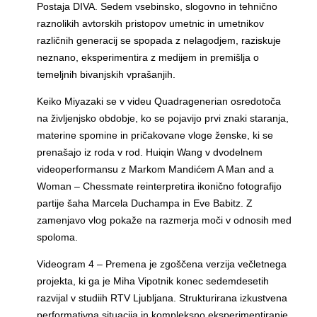
Postaja DIVA. Sedem vsebinsko, slogovno in tehnično
raznolikih avtorskih pristopov umetnic in umetnikov
različnih generacij se spopada z nelagodjem, raziskuje
neznano, eksperimentira z medijem in premišlja o
temeljnih bivanjskih vprašanjih.
Keiko Miyazaki se v videu Quadragenerian osredotoča
na življenjsko obdobje, ko se pojavijo prvi znaki staranja,
materine spomine in pričakovane vloge ženske, ki se
prenašajo iz roda v rod. Huiqin Wang v dvodelnem
videoperformansu z Markom Mandićem A Man and a
Woman – Chessmate reinterpretira ikonično fotografijo
partije šaha Marcela Duchampa in Eve Babitz. Z
zamenjavo vlog pokaže na razmerja moči v odnosih med
spoloma.
Videogram 4 – Premena je zgoščena verzija večletnega
projekta, ki ga je Miha Vipotnik konec sedemdesetih
razvijal v studiih RTV Ljubljana. Strukturirana izkustvena
performativna situacija in kompleksno eksperimentiranje