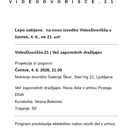
V I D E O D V O R I Š Č E . 2 1
Lepo vabljene_ na novo izvedbo VideoDvorišča v
četrtek, 4. 6., ob 21. uri!
VideoDvorišče.21 | Več zaporednih dražljajev
Projekcija in pogovor
Četrtek, 4. 6. 2026, 21.00
Notranje dvorišče Galerije Škuc, Stari trg 21, Ljubljana
Več zaporednih dražljajev. Nova dela v arhivu Postaja
DIVA
Kuratorka: Vesna Bukovec
Trajanje: 50’
Program predstavlja eklektičen nabor novih del v arhivu