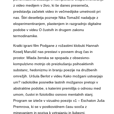
z video medijem v živo, ki še danes preseneča,
predstavlja začetek video in večmedijske umetnosti pri
nas. Štiri desetletja pozneje Nika Tomažič nadaljuje z
eksperimentiranjem, plastenjem in razgradnjo digitalne
podobe v videu O čustvih in drugem zakonu
termodinamike.
Kratki igrani film Podgane z rožastimi klobuki Hannah
Koselj Marušič nas prestavi v povsem drug čas in
prostor. Mlada ženska se spopada z obsesivno-
kompulzivno motnjo ob preizkušanju psihoaktivnih
substanc, hedonizmu in branju poezije na družbenih
omrežjih. Uršula Berlot v videu Kako možgani ustvarjajo
um? radiološke posnetke lastnih možganov pretopi v
abstraktne podobe, s katerimi premišlja o odnosu med
umom, čustvi in fiziološko osnovo mentalnih stanj.
Program se izteče v vizualno poezijo x1 – Eschaton Juša
Premrova, ki se v postkovidnem času sooča z
minevanjem in poziva k vztrajanju in ljubezni.