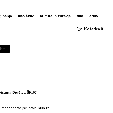
gibanja
info škuc
kultura in zdravje
film
arhiv
Košarica
0
ice
, pisarna Društva ŠKUC,
medgeneracijski bralni klub za