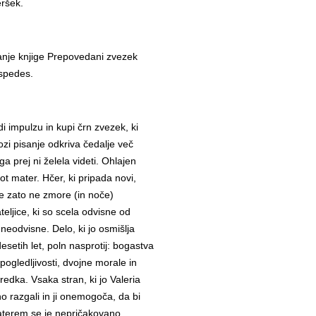
eršek.
anje knjige Prepovedani zvezek
espedes.
i impulzu in kupi črn zvezek, ki
zi pisanje odkriva čedalje več
ga prej ni želela videti. Ohlajen
ot mater. Hčer, ki pripada novi,
je zato ne zmore (in noče)
jateljice, ki so scela odvisne od
neodvisne. Delo, ki jo osmišlja
desetih let, poln nasprotij: bogastva
spogledljivosti, dvojne morale in
redka. Vsaka stran, ki jo Valeria
no razgali in ji onemogoča, da bi
aterem se je nepričakovano