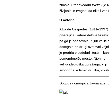
znašla. Prepovedani zvezek je 
življenje in tvegati, da nikoli ve
O avtorici:
Alba de Céspedes (1911–1997) je
pisateljica, katere delo je fašis
pa ga je oboževalo. Kljub veliki pr
dosegalo po drugi svetovni vojni,
je prodrla v sodobni literarni ka
pomembnejše mesto. Njeni roman
velika ideološka vprašanja, ki j
svobodna je lahko družba, v ka
Dogodek omogoča Javna agencij