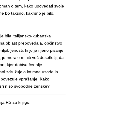
roman o tem, kako upovedati svoje
č ne bo takšno, kakršno je bilo.
 bila italijansko-kubanska
tična oblast prepovedala, občinstvo
iljubljenosti, ki jo je njeno pisanje
 je moralo miniti več desetletij, da
non, kjer dobiva čedalje
i združujejo intimne usode in
ih povezuje vprašanje: Kako
teri niso svobodne ženske?
a RS za knjigo.