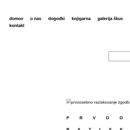
domov
o nas
dogodki
knjigarna
galerija škuc
kontakt
P R V O O
R A Z I S K