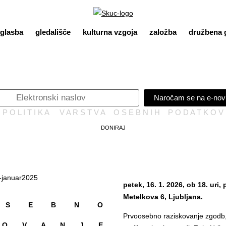
glasba
gledališče
kulturna vzgoja
založba
družbena 
Naročam se na e-nov
P O L I T I K A V A R S T V A O S E B N I H P O D A T K O V
DONIRAJ
petek, 16. 1. 2026, ob 18. uri
Metelkova 6, Ljubljana.
 S E B N O
Prvoosebno raziskovanje zgodb, 
 O V A N J E