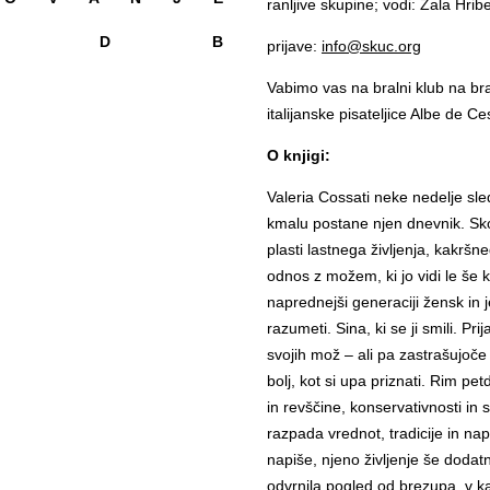
ranljive skupine; vodi: Zala Hrib
O D B
prijave:
info@skuc.org
Vabimo vas na bralni klub na br
italijanske pisateljice Albe de C
O knjigi:
Valeria Cossati neke nedelje sled
kmalu postane njen dnevnik. Sko
plasti lastnega življenja, kakršne
odnos z možem, ki jo vidi le še k
naprednejši generaciji žensk in 
razumeti. Sina, ki se ji smili. Pri
svojih mož – ali pa zastrašujoče 
bolj, kot si upa priznati. Rim pet
in revščine, konservativnosti in 
razpada vrednot, tradicije in nap
napiše, njeno življenje še dodat
odvrnila pogled od brezupa, v k