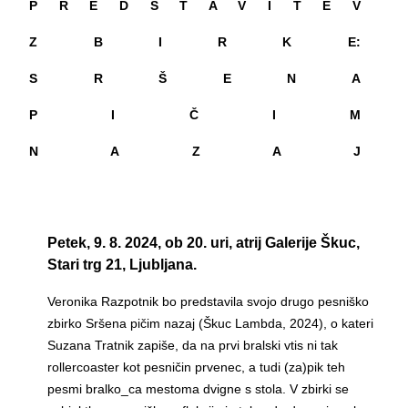
P R E D S T A V I T E V
Z B I R K E:
S R Š E N A
P I Č I M
N A Z A J
Petek, 9. 8. 2024, ob 20. uri, atrij Galerije Škuc,
Stari trg 21, Ljubljana.
Veronika Razpotnik bo predstavila svojo drugo pesniško
zbirko Sršena pičim nazaj (Škuc Lambda, 2024), o kateri
Suzana Tratnik zapiše, da na prvi bralski vtis ni tak
rollercoaster kot pesničin prvenec, a tudi (za)pik teh
pesmi bralko_ca mestoma dvigne s stola. V zbirki se