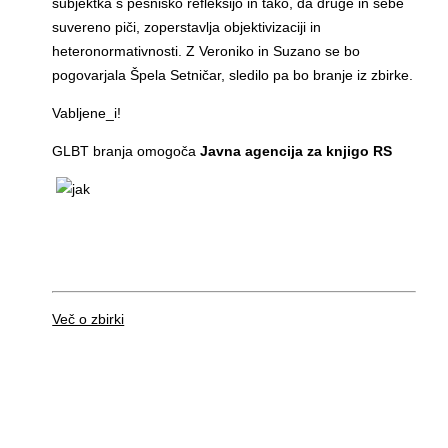
subjektka s pesniško refleksijo in tako, da druge in sebe
suvereno piči, zoperstavlja objektivizaciji in
heteronormativnosti. Z Veroniko in Suzano se bo
pogovarjala Špela Setničar, sledilo pa bo branje iz zbirke.
Vabljene_i!
GLBT branja omogoča
Javna agencija za knjigo RS
Več o zbirki