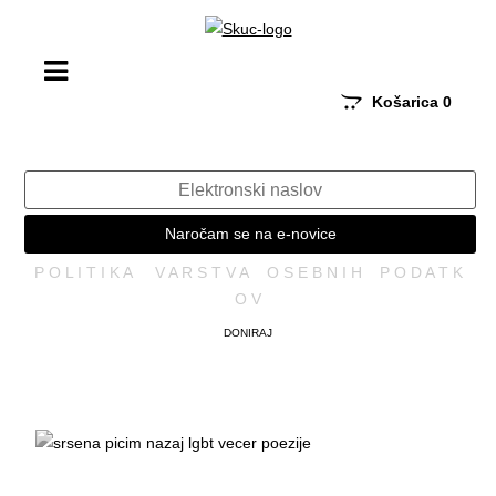
Košarica
0
Naročam se na e-novice
P O L I T I K A V A R S T V A O S E B N I H P O D A T K
O V
DONIRAJ