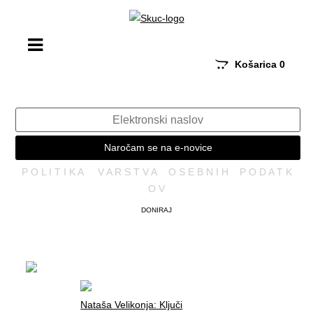
Košarica
0
Naročam se na e-novice
P O L I T I K A V A R S T V A O S E B N I H P O D A T K
O V
DONIRAJ
Nataša Velikonja: Ključi