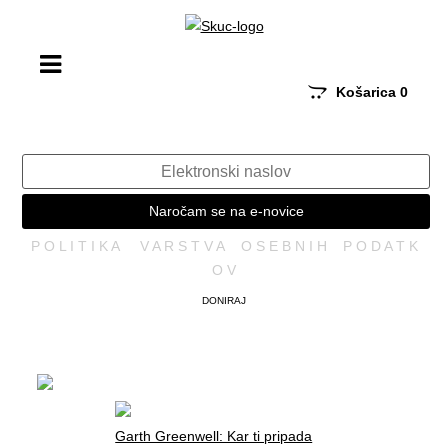
Košarica
0
Naročam se na e-novice
P O L I T I K A V A R S T V A O S E B N I H P O D A T K
O V
DONIRAJ
Garth Greenwell: Kar ti pripada