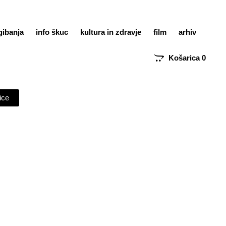
gibanja
info škuc
kultura in zdravje
film
arhiv
Košarica
0
ice