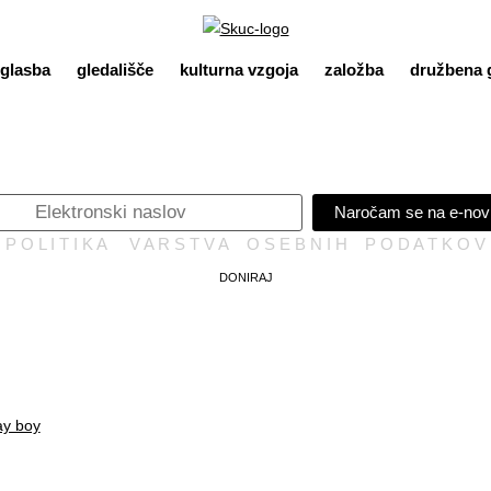
glasba
gledališče
kulturna vzgoja
založba
družbena 
Naročam se na e-nov
P O L I T I K A V A R S T V A O S E B N I H P O D A T K O V
DONIRAJ
ay boy