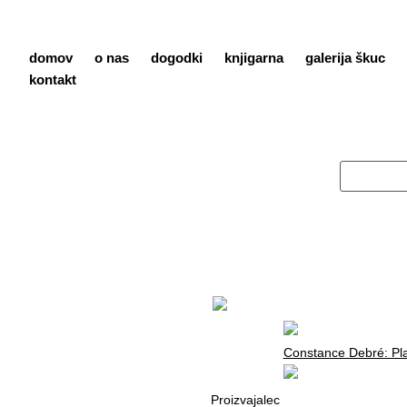
domov
o nas
dogodki
knjigarna
galerija škuc
kontakt
Constance Debré: Pl
Proizvajalec