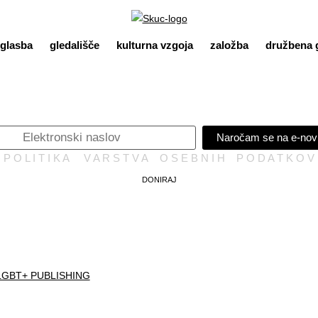
glasba
gledališče
kulturna vzgoja
založba
družbena 
Naročam se na e-nov
P O L I T I K A V A R S T V A O S E B N I H P O D A T K O V
DONIRAJ
 LGBT+ PUBLISHING