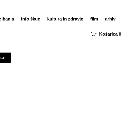
gibanja
info škuc
kultura in zdravje
film
arhiv
Košarica
0
ice