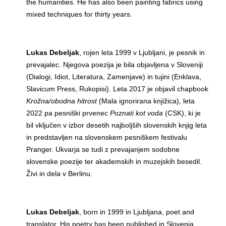
the humanities. He has also been painting fabrics using
mixed techniques for thirty years.
Lukas Debeljak
, rojen leta 1999 v Ljubljani, je pesnik in
prevajalec. Njegova poezija je bila objavljena v Sloveniji
(Dialogi, Idiot, Literatura, Zamenjave) in tujini (Enklava,
Slavicum Press, Rukopisi). Leta 2017 je objavil chapbook
Krožna/obodna hitrost
(Mala ignorirana knjižica), leta
2022 pa pesniški prvenec
Poznati kot voda
(CSK), ki je
bil vključen v izbor desetih najboljših slovenskih knjig leta
in predstavljen na slovenskem pesniškem festivalu
Pranger. Ukvarja se tudi z prevajanjem sodobne
slovenske poezije ter akademskih in muzejskih besedil.
Živi in dela v Berlinu.
Lukas Debeljak
, born in 1999 in Ljubljana, poet and
translator. His poetry has been published in Slovenia