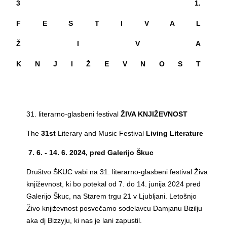
3 1.
F E S T I V A L
Ž I V A
K N J I Ž E V N O S T
31. literarno-glasbeni festival
ŽIVA KNJIŽEVNOST
The
31st
Literary and Music Festival
Living Literature
7. 6. - 14. 6. 2024, pred Galerijo Škuc
Društvo ŠKUC vabi na 31. literarno-glasbeni festival Živa
književnost, ki bo potekal od 7. do 14. junija 2024 pred
Galerijo Škuc, na Starem trgu 21 v Ljubljani. Letošnjo
Živo književnost posvečamo sodelavcu Damjanu Bizilju
aka dj Bizzyju, ki nas je lani zapustil.