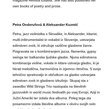
magazine Revista Eslavia. She has also published her
own books of poetry and prose.
Petra Onderufová & Aleksander Kuzmić
Petra, jazz violinistka s Slovaške, in Aleksander, kitarist,
multi-inštrumentalist in vokalist iz Slovenije, ustvarjata
edinstven zvok, ki združuje različne glasbene žanre.
Poigravata se s kombiniranjem jazza, flamenka, gypsy
swinga ter balkanske ljudske glasbe. Njuna edinstvena
kombinacija violine, vokala in kitare ustvarja glasbo, ki je
hkrati melodična, harmonična in izjemno ritmična. S svojo
tehnično spretnostjo in občutkom za glasbo ustvarjata
edinstven zvok in glasbeno izkušnjo. Skupaj sta z
zasedbo Wild Strings Trio nastopala na številnih
jazzovskih in world music festivalih po vsej Evropi, Aziji in
Južni Ameriki ter izdala dva albuma. Poleg tega sta
posamezno izdala številne albume v okviru svojih solo