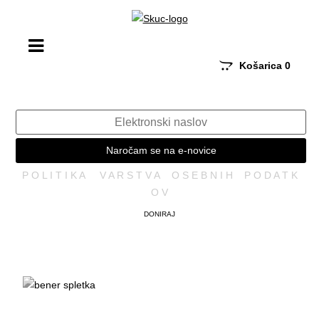
Košarica
0
Naročam se na e-novice
P O L I T I K A V A R S T V A O S E B N I H P O D A T K
O V
DONIRAJ