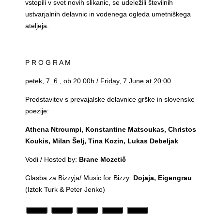
vstopili v svet novih slikanic, se udeležili številnih
ustvarjalnih delavnic in vodenega ogleda umetniškega
ateljeja.
P R O G R A M
petek, 7. 6., ob 20.00h / Friday, 7 June at 20:00
Predstavitev s prevajalske delavnice grške in slovenske
poezije:
Athena Ntroumpi, Konstantine Matsoukas, Christos
Koukis, Milan Šelj, Tina Kozin, Lukas Debeljak
Vodi / Hosted by:
Brane Mozetič
Glasba za Bizzyja/ Music for Bizzy:
Dojaja, Eigengrau
(Iztok Turk & Peter Jenko)