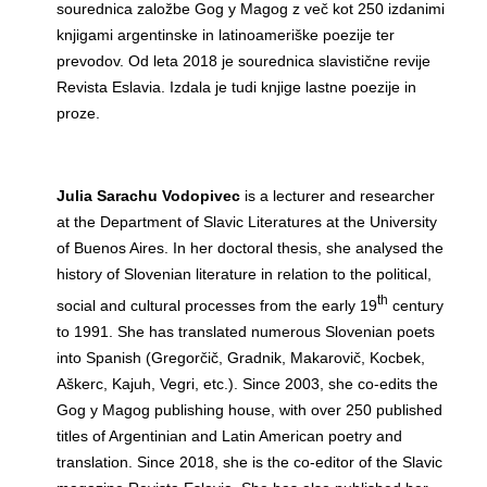
sourednica založbe Gog y Magog z več kot 250 izdanimi
knjigami argentinske in latinoameriške poezije ter
prevodov. Od leta 2018 je sourednica slavistične revije
Revista Eslavia. Izdala je tudi knjige lastne poezije in
proze.
Julia Sarachu Vodopivec
is a lecturer and researcher
at the Department of Slavic Literatures at the University
of Buenos Aires. In her doctoral thesis, she analysed the
history of Slovenian literature in relation to the political,
th
social and cultural processes from the early 19
century
to 1991. She has translated numerous Slovenian poets
into Spanish (Gregorčič, Gradnik, Makarovič, Kocbek,
Aškerc, Kajuh, Vegri, etc.). Since 2003, she co-edits the
Gog y Magog publishing house, with over 250 published
titles of Argentinian and Latin American poetry and
translation. Since 2018, she is the co-editor of the Slavic