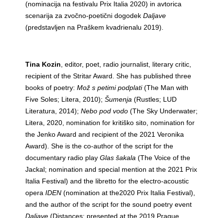
(nominacija na festivalu Prix Italia 2020) in avtorica
scenarija za zvočno-poetični dogodek
Daljave
(predstavljen na Praškem kvadrienalu 2019).
Tina Kozin
, editor, poet, radio journalist, literary critic,
recipient of the Stritar Award. She has published three
books of poetry:
Mož s petimi podplati
(The Man with
Five Soles; Litera, 2010);
Šumenja
(Rustles; LUD
Literatura, 2014);
Nebo pod vodo
(The Sky Underwater;
Litera, 2020, nomination for kritiško sito, nomination for
the Jenko Award and recipient of the 2021 Veronika
Award). She is the co-author of the script for the
documentary radio play
Glas šakala
(The Voice of the
Jackal; nomination and special mention at the 2021 Prix
Italia Festival) and the libretto for the electro-acoustic
opera
IDEN
(nomination at the2020 Prix Italia Festival),
and the author of the script for the sound poetry event
Daljave
(Distances; presented at the 2019 Prague