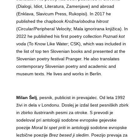
(Dialogi, Idiot, Literatura, Zamenjave) and abroad
(Enklava, Slavicum Press, Rukopisi). In 2017 he
published the chapbook
Krožna/obodna hitrost
(Circular/Peripheral Velocity; Mala ignorirana knjižica). In
2022 he published his first poetry collection
Poznati kot
voda
(To Know Like Water; CSK), which was included in
the list of top ten Slovenian books and presented at the
Slovenian poetry festival Pranger. He also translates
contemporary Slovenian poetry and academic and
museum texts. He lives and works in Berlin.
Milan Šelj
, pesnik, publicist in prevajalec. Od leta 1992
živi in dela v Londonu. Doslej je izdal šest pesniških zbirk
in zbirko ilustriranih pesmi za otroke. S prevodi je
sodeloval pri antologiji sodobne evropske gejevske
poezije
Moral bi spet priti
in antologiji sodobne evropske
lezbične poezije
Brez besed ji sledim
. Poezijo prevaja za