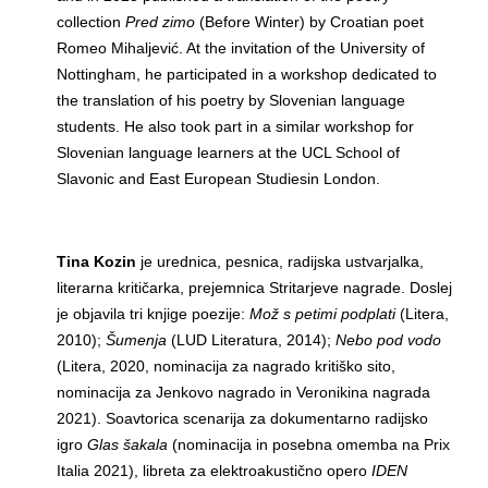
collection
Pred zimo
(Before Winter) by Croatian poet
Romeo Mihaljević. At the invitation of the University of
Nottingham, he participated in a workshop dedicated to
the translation of his poetry by Slovenian language
students. He also took part in a similar workshop for
Slovenian language learners at the UCL School of
Slavonic and East European Studiesin London.
Tina Kozin
je urednica, pesnica, radijska ustvarjalka,
literarna kritičarka, prejemnica Stritarjeve nagrade. Doslej
je objavila tri knjige poezije:
Mož s petimi podplati
(Litera,
2010);
Šumenja
(LUD Literatura, 2014);
Nebo pod vodo
(Litera, 2020, nominacija za nagrado kritiško sito,
nominacija za Jenkovo nagrado in Veronikina nagrada
2021). Soavtorica scenarija za dokumentarno radijsko
igro
Glas šakala
(nominacija in posebna omemba na Prix
Italia 2021), libreta za elektroakustično opero
IDEN