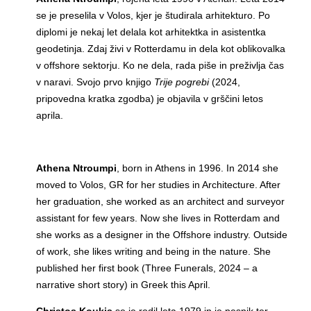
se je preselila v Volos, kjer je študirala arhitekturo. Po
diplomi je nekaj let delala kot arhitektka in asistentka
geodetinja. Zdaj živi v Rotterdamu in dela kot oblikovalka
v offshore sektorju. Ko ne dela, rada piše in preživlja čas
v naravi. Svojo prvo knjigo
Trije pogrebi
(2024,
pripovedna kratka zgodba) je objavila v grščini letos
aprila.
Athena Ntroumpi
, born in Athens in 1996. In 2014 she
moved to Volos, GR for her studies in Architecture. After
her graduation, she worked as an architect and surveyor
assistant for few years. Now she lives in Rotterdam and
she works as a designer in the Offshore industry. Outside
of work, she likes writing and being in the nature. She
published her first book (Three Funerals, 2024 – a
narrative short story) in Greek this April.