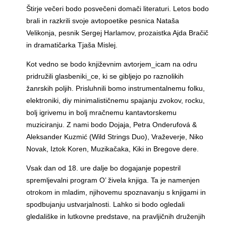
Štirje večeri bodo posvečeni domači literaturi. Letos bodo
brali in razkrili svoje avtopoetike pesnica Nataša
Velikonja, pesnik Sergej Harlamov, prozaistka Ajda Bračič
in dramatičarka Tjaša Mislej.
Kot vedno se bodo književnim avtorjem_icam na odru
pridružili glasbeniki_ce, ki se gibljejo po raznolikih
žanrskih poljih. Prisluhnili bomo instrumentalnemu folku,
elektroniki, diy minimalističnemu spajanju zvokov, rocku,
bolj igrivemu in bolj mračnemu kantavtorskemu
muziciranju. Z nami bodo Dojaja,
Petra Onderufová &
Aleksander Kuzmić (Wild Strings Duo), Vraževerje,
Niko
Novak, Iztok Koren, Muzikačaka, Kiki in
Bregove dere.
Vsak dan od 18. ure dalje bo dogajanje popestril
spremljevalni program O’ živela knjiga. Ta je namenjen
otrokom in mladim, njihovemu spoznavanju s knjigami in
spodbujanju ustvarjalnosti. Lahko si bodo ogledali
gledališke in lutkovne predstave, na pravljičnih druženjih