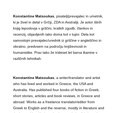
Konstantine Matsoukas
, pisatelj/prevajalec in umetnik,
ki je živel in delal v Grčiji, ZDA in Avstraliji. Je avtor štirih
knjig leposlovja v grščini, kratkih zgodb, člankov in
recenzij, objavljenih tako doma kot v tujini. Dela kot
samostojni prevajalec/urednik iz grščine v angleščino in
obratno, predvsem na področju književnosti in
humanistike. Prav tako že trideset let barva tkanine v
različnih tehnikah.
Konstantine Matsoukas
, a writer/translator and artist
who has lived and worked in Greece, the USA and
Australia. Has published four books of fiction in Greek,
short stories, articles and book reviews, in Greece and
abroad. Works as a freelance translator/editor from
Greek to English and the reverse, mostly in literature and