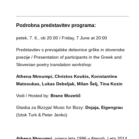
Podrobna predstavitev programa:
petek, 7. 6., ob 20.00 / Friday, 7 June at 20:00
Predstavitev s prevajalske delavnice grške in slovenske
poezije / Presentation of participants in the Greek and
Slovenian poetry translation workshop:
Athena Ntroumpi, Christos Koukis, Konstantine
Matsoukas, Lukas Debeljak, Milan Šelj, Tina Kozin
Vodi / Hosted by:
Brane Mozetič
Glasba za Bizzyja/ Music for Bizzy:
Dojaja, Eigengrau
(Iztok Turk & Peter Jenko)
Athena Ntroumpi
, rojena leta 1996 v Atenah. Leta 2014