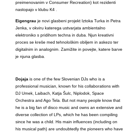
preimenovanim v Consumer Recreation) kot rezidenti
nastopajo v klubu K4 .
Eigengrau
je novi glasbeni projekt Iztoka Turka in Petra
Jenka, v okviru katerega ustvarjata ambientalno
elektroniko s pridihom techna in duba. Njun kreativni
proces se kreše med tehnološkim obiljem in askezo ter
digitalnim in analognim. Zamižite in povejte, katere barve
je njuna glasba.
Dojaja
is one of the few Slovenian DJs who is a
professional musician, known for his collaborations with
DJ Umek, Laibach, Katja Šulc, Niplodok, Space
Orchestra and Ago Tela. But not many people know that
he is a big fan of disco music and owns an extensive and
diverse collection of LPs, which he has been compiling
since he was a child. His main influences (including on
his musical path) are undoubtedly the pioneers who have