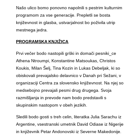
Našo ulico bomo ponovno napolnili s pestrim kulturnim
programom za vse generacije. Prepletli se bosta
književnost in glasba, ustvarjalnost bo poživila utrip
mestnega jedra.
PROGRAMSKA KNJIŽICA
Prvi večer bodo nastopili grški in domači pesniki_ce
Athena Ntroumpi, Konstantine Matsoukas, Christos
Koukis, Milan Šelj, Tina Kozin in Lukas Debeljak,
ki so
obiskovali prevajalsko delavnico v Danah pri Sežani, v
organizaciji Centra za slovensko književnost. Na njej so
medsebojno prevajali pesmi drug drugega. Svoja
razmišljanja in prevode nam bodo predstavili s
skupinskim nastopom v obeh jezikih.
Sledili bodo gosti s treh celin, literatka Julia Sarachu iz
Argentine, vsestranski umetnik David Odiase iz Nigerije
in književnik Petar Andonovski iz Severne Makedonije.