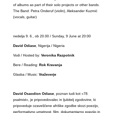
of albums as part of their solo projects or other bands.
The Band: Petra Onderuf (violin), Aleksander Kuzmić
(vocals, guitar)
nedelja 9. 6., ob 20.00 / Sunday, 9 June at 20:00
David Odiase
, Nigerija / Nigeria
Vodi / Hosted by:
Veronika Razpotnik
Bere / Reading:
Rok Kravanja
Glasba / Music:
Vraževerje
David Osaodion Odiase
, poznan tudi kot »78.
psalmist«, je pripovedovalec in ljubitelj zgodovine, ki
pripoveduje ozaveščene afriške zgodbe skozi poezijo,
performativno umetnost, film, dokumentarno poezijo in