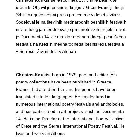
Christos Koukis
se je rodil leta 1979 in je pesnik ter
urednik. Objavil je pesniške knjige v Grčiji, Franciji, Indiji,
Srbiji, njegove pesmi pa so prevedene v deset jezikov.
Sodeloval je na številnih mednarodnih pesniških festivalih
in v antologijah. Sodeloval je pri umetniških projektih, kot
je Documenta 14. Je direktor mednarodnega pesniškega
festivala na Kreti in mednarodnega pesniškega festivala
v Serresu. Živi in dela v Atenah.
Christos Koukis
, born in 1979, poet and editor. His
poetry collections have been published in Greece,
France, India and Serbia, and his poems have been
translated into ten languages. He has featured in
numerous international poetry festivals and anthologies,
and has participated in art projects, such as Documenta
14. He is the Director of the International Poetry Festival
of Crete and the Serres International Poetry Festival. He
lives and works in Athens.