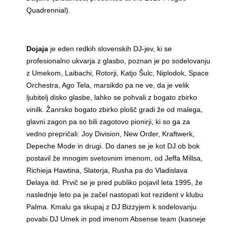
Quadrennial).
Dojaja
je eden redkih slovenskih DJ-jev, ki se
profesionalno ukvarja z glasbo, poznan je po sodelovanju
z Umekom, Laibachi, Rotorji, Katjo Šulc, Niplodok, Space
Orchestra, Ago Tela, marsikdo pa ne ve, da je velik
ljubitelj disko glasbe, lahko se pohvali z bogato zbirko
vinilk. Žanrsko bogato zbirko plošč gradi že od malega,
glavni zagon pa so bili zagotovo pionirji, ki so ga za
vedno prepričali: Joy Division, New Order, Kraftwerk,
Depeche Mode in drugi. Do danes se je kot DJ ob bok
postavil že mnogim svetovnim imenom, od Jeffa Millsa,
Richieja Hawtina, Slaterja, Rusha pa do Vladislava
Delaya itd. Prvič se je pred publiko pojavil leta 1995, že
naslednje leto pa je začel nastopati kot rezident v klubu
Palma. Kmalu ga skupaj z DJ Bizzyjem k sodelovanju
povabi DJ Umek in pod imenom Absense team (kasneje