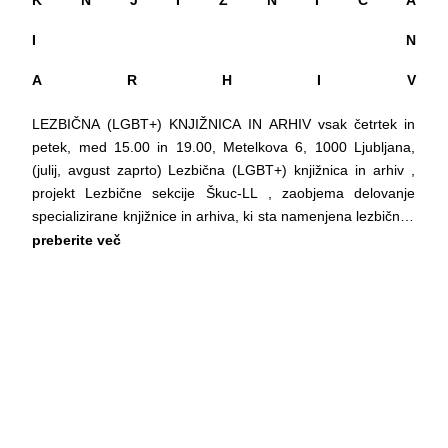
K N J I Ž N I C A
I N
A R H I V
LEZBIČNA (LGBT+) KNJIŽNICA IN ARHIV vsak četrtek in
petek, med 15.00 in 19.00, Metelkova 6, 1000 Ljubljana,
(julij, avgust zaprto) Lezbična (LGBT+) knjižnica in arhiv ,
projekt Lezbične sekcije Škuc-LL , zaobjema delovanje
specializirane knjižnice in arhiva, ki sta namenjena lezbičnim
in gejevskim študijam (LGBT), študijam spolov in
preberite več
seksualnosti, človekovim pravicam in razvoju GLBT+
skupnosti in gibanja v Sloveniji. Je edina tovrstna
specializirana zbirka v Sloveniji ter v širši regiji in je v teku let
postala referenčna, saj pokriva področje, s katerim se
sistematično ne ukvarja nobena druga splošno
izobraževalna ali specializirana knjižnica ali ustanova v
Republiki Sloveniji. Neprekinjeno deluje od maja 2001.
Zbirka Knjižnice zaobjema preko 6000 bibliografskih enot
(klasično knjižno gradivo, avdio in vizualno gradivo), ki se