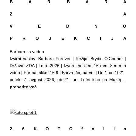
B A R B A R A
Z A
V E D N O
P R O J E K C I J A
Barbara za vedno
Izvirni naslov: Barbara Forever | Režija: Brydie O'Connor |
Država: ZDA | Leto: 2026 | Izvorni nosilec: 16 mm, 8 mm in
video | Format slike: 16:9 | Barva: čb, barvni | Dolžina: 102'
petek, 7. avgust 2026, ob 21. uri, Letni kino na Muzejski
ploščadi, Metelkova 2a.
preberite več
Festival LGBT filma v sodelovanju s Slovensko kinoteko vabi
na projekcijo filma Barbara za vedno .
Dokumentarec prinaša poglobljen portret življenja in dela
drzne ter izjemno plodovite ameriške filmske ustvarjalke,
pionirke lezbičnega filma, Barbare Hammer (1939–2019), ki
je s samosvojo vizijo pomembno preoblikovala
2. 6 K O T O f o l i o
kinematografijo. Njeni filmi so bili vedno neposreden izraz