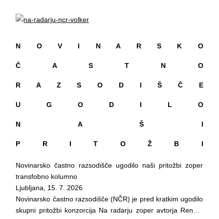
Knjižnica bo odprta v času festivala Dobimo se pred
nepripadnosti ter sodobnih oblik skupnosti. UTELEŠENO
Škucemt: med 24. 7. in 14. 8. 2026, vsak dan med 17.00 in
vzpostavlja prostor za raziskovanje in razvoj performansa
22.00.
ter krepi njegovo vlogo v sodobni umetnosti.
Delavnice in spremljevalne dogodke lahko spremljate na
___________
spletni strani: https://skuc.org/ in socialnih omrežji:
N O V I N A R S K O
Več o projektu
https://www.instagram.com/skuc_drustvo/ in
___________
Č A S T N O
https://www.facebook.com/skuc.association
Program Galerije Škuc podpirata Ministrstvo za kulturo in
Delovanje Društva ŠKUC omogočajo: Mestna občina
Mestna občina Ljubljana.
R A Z S O D I Š Č E
Ljubljana, Ministrstvo za kulturo in Urad RS za mladino.
U G O D I L O
N A Š I
P R I T O Ž B I
Novinarsko častno razsodišče ugodilo naši pritožbi zoper
transfobno kolumno
Ljubljana, 15. 7. 2026
Novinarsko častno razsodišče (NČR) je pred kratkim ugodilo
skupni pritožbi konzorcija Na radarju zoper avtorja Renata