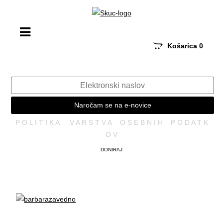
Košarica
0
Naročam se na e-novice
P O L I T I K A V A R S T V A O S E B N I H P O D A T K
O V
DONIRAJ